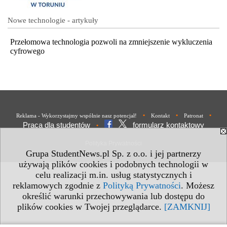
Nowe technologie - artykuły
Przełomowa technologia pozwoli na zmniejszenie wykluczenia
cyfrowego
•
•
•
Reklama - Wykorzystajmy wspólnie nasz potencjał!
Kontakt
Patronat
Praca dla studentów
formularz kontaktowy
•
Polityka Prywatności
Grupa StudentNews.pl Sp. z o.o. i jej partnerzy
używają plików cookies i podobnych technologii w
celu realizacji m.in. usług statystycznych i
reklamowych zgodnie z
Polityką Prywatności
. Możesz
określić warunki przechowywania lub dostępu do
plików cookies w Twojej przeglądarce.
[ZAMKNIJ]