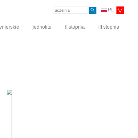
PL
ynierskie
jednolite
II stopnia
III stopnia