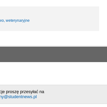
two, weterynaryjne
cje proszę przesyłać na
ny@studentnews.pl