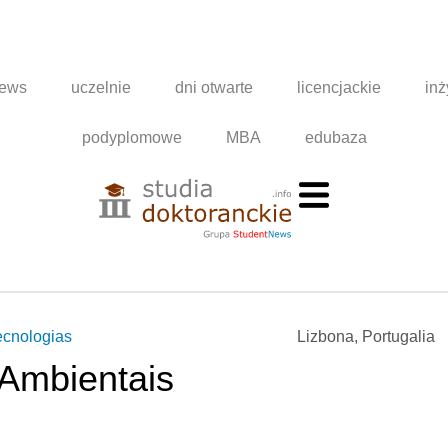
news
uczelnie
dni otwarte
licencjackie
inż
podyplomowe
MBA
edubaza
ecnologias
Lizbona, Portugalia
 Ambientais