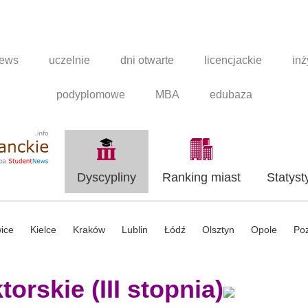
news
uczelnie
dni otwarte
licencjackie
inż
podyplomowe
MBA
edubaza
Dyscypliny
Ranking miast
Statyst
ice
Kielce
Kraków
Lublin
Łódź
Olsztyn
Opole
Po
orskie (III stopnia)