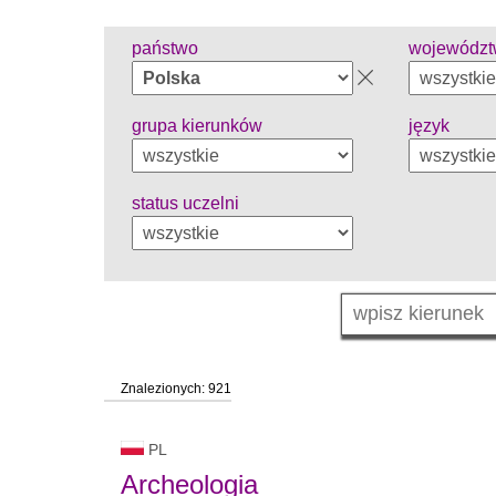
państwo
wojewódz
grupa kierunków
język
status uczelni
Znalezionych: 921
PL
Archeologia