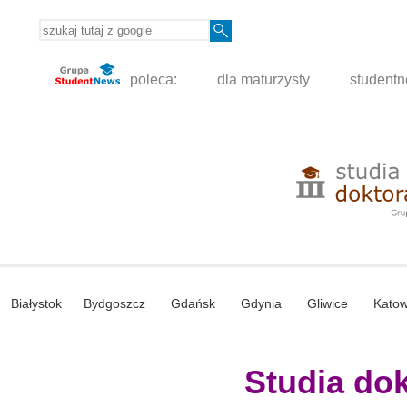
poleca:
dla maturzysty
student
Białystok
Bydgoszcz
Gdańsk
Gdynia
Gliwice
Katow
Studia dokt