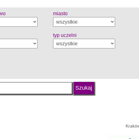
two
miasto
typ uczelni
Kraków