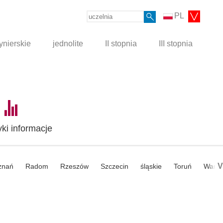
PL
ynierskie
jednolite
II stopnia
III stopnia
yki informacje
V
znań
Radom
Rzeszów
Szczecin
śląskie
Toruń
Wars