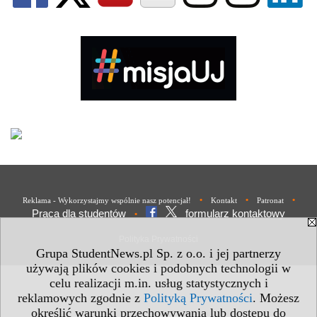
•
•
•
Reklama - Wykorzystajmy wspólnie nasz potencjał!
Kontakt
Patronat
Praca dla studentów
formularz kontaktowy
•
Polityka Prywatności
Grupa StudentNews.pl Sp. z o.o. i jej partnerzy
używają plików cookies i podobnych technologii w
celu realizacji m.in. usług statystycznych i
reklamowych zgodnie z
Polityką Prywatności
. Możesz
określić warunki przechowywania lub dostępu do