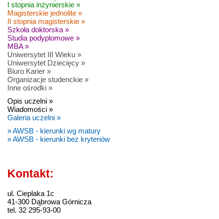
I stopnia inżynierskie »
Magisterskie jednolite »
II stopnia magisterskie »
Szkoła doktorska »
Studia podyplomowe »
MBA »
Uniwersytet III Wieku »
Uniwersytet Dziecięcy »
Biuro Karier »
Organizacje studenckie »
Inne ośrodki »
Opis uczelni »
Wiadomości »
Galeria uczelni »
» AWSB - kierunki wg matury
» AWSB - kierunki bez kryteriów
Kontakt:
ul. Cieplaka 1c
41-300 Dąbrowa Górnicza
tel. 32 295-93-00