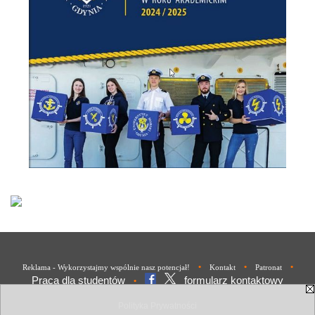
•
•
•
Reklama - Wykorzystajmy wspólnie nasz potencjał!
Kontakt
Patronat
Praca dla studentów
formularz kontaktowy
•
Polityka Prywatności