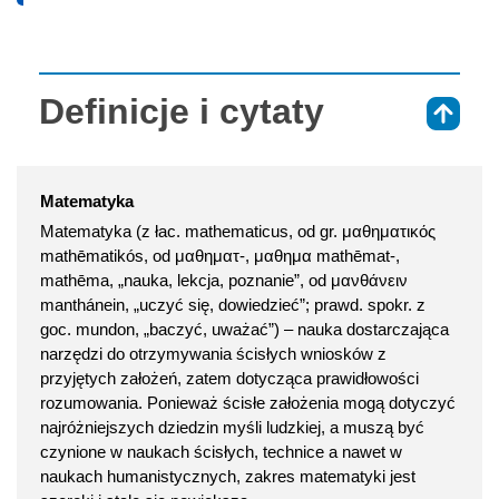
Definicje i cytaty
⇑
Matematyka
Matematyka (z łac. mathematicus, od gr. μαθηματικός
mathēmatikós, od μαθηματ-, μαθημα mathēmat-,
mathēma, „nauka, lekcja, poznanie”, od μανθάνειν
manthánein, „uczyć się, dowiedzieć”; prawd. spokr. z
goc. mundon, „baczyć, uważać”) – nauka dostarczająca
narzędzi do otrzymywania ścisłych wniosków z
przyjętych założeń, zatem dotycząca prawidłowości
rozumowania. Ponieważ ścisłe założenia mogą dotyczyć
najróżniejszych dziedzin myśli ludzkiej, a muszą być
czynione w naukach ścisłych, technice a nawet w
naukach humanistycznych, zakres matematyki jest