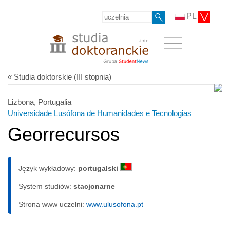
PL
« Studia doktorskie (III stopnia)
Lizbona, Portugalia
Universidade Lusófona de Humanidades e Tecnologias
Georrecursos
Język wykładowy:
portugalski
System studiów:
sta­cjo­nar­ne
Strona www uczelni:
www.ulusofona.pt