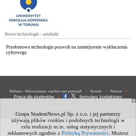
Nowe technologie - artykuły
Przełomowa technologia pozwoli na zmniejszenie wykluczenia
cyfrowego
•
•
•
Reklama - Wykorzystajmy wspólnie nasz potencjał!
Kontakt
Patronat
Praca dla studentów
formularz kontaktowy
•
Polityka Prywatności
Grupa StudentNews.pl Sp. z o.o. i jej partnerzy
używają plików cookies i podobnych technologii w
celu realizacji m.in. usług statystycznych i
reklamowych zgodnie z
Polityką Prywatności
. Możesz