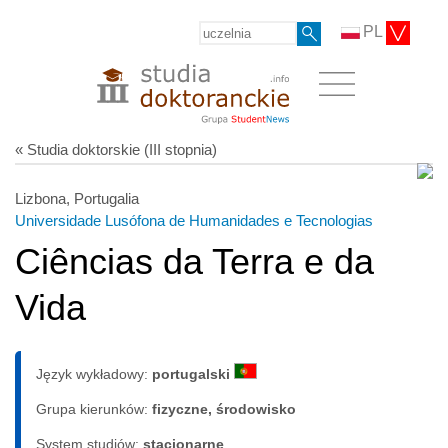
PL
« Studia doktorskie (III stopnia)
Lizbona, Portugalia
Universidade Lusófona de Humanidades e Tecnologias
Ciências da Terra e da
Vida
Język wykładowy:
portugalski
Grupa kierunków:
fizyczne, środowisko
System studiów:
sta­cjo­nar­ne