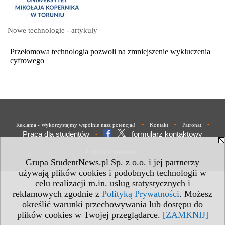
Nowe technologie - artykuły
Przełomowa technologia pozwoli na zmniejszenie wykluczenia
cyfrowego
•
•
•
Reklama - Wykorzystajmy wspólnie nasz potencjał!
Kontakt
Patronat
Praca dla studentów
formularz kontaktowy
•
Polityka Prywatności
Grupa StudentNews.pl Sp. z o.o. i jej partnerzy
używają plików cookies i podobnych technologii w
celu realizacji m.in. usług statystycznych i
reklamowych zgodnie z
Polityką Prywatności
. Możesz
określić warunki przechowywania lub dostępu do
plików cookies w Twojej przeglądarce.
[ZAMKNIJ]