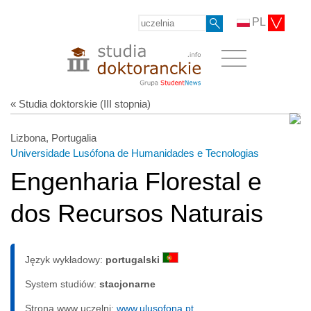
PL
« Studia doktorskie (III stopnia)
Lizbona, Portugalia
Universidade Lusófona de Humanidades e Tecnologias
Engenharia Florestal e
dos Recursos Naturais
Język wykładowy:
portugalski
System studiów:
sta­cjo­nar­ne
Strona www uczelni:
www.ulusofona.pt