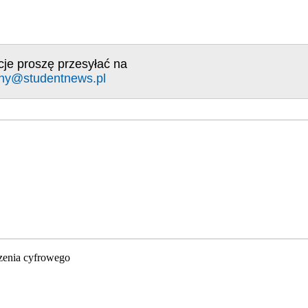
cje proszę przesyłać na
ny@studentnews.pl
zenia cyfrowego