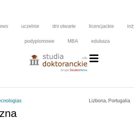
news
uczelnie
dni otwarte
licencjackie
inż
podyplomowe
MBA
edubaza
ecnologias
Lizbona, Portugalia
czna