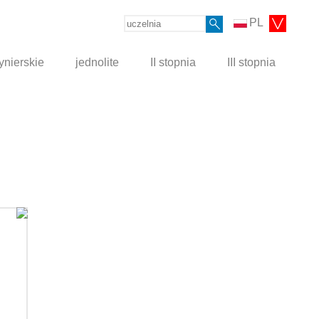
PL
ynierskie
jednolite
II stopnia
III stopnia