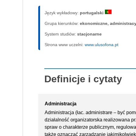
Język wykładowy:
portugalski
Grupa kierunków:
ekonomiczne, administrac
System studiów:
sta­cjo­nar­ne
Strona www uczelni:
www.ulusofona.pt
Definicje i cytaty
Administracja
Administracja (łac. administrare – być po
działalność organizatorska realizowana p
spraw o charakterze publicznym, regulow
także oznaczać zarządzanie jakimikolwi