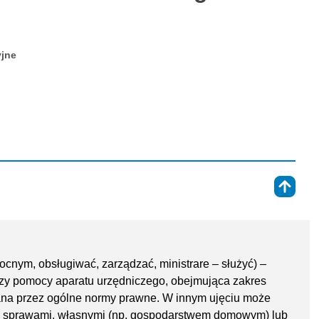
yjne
⇑
mocnym, obsługiwać, zarządzać, ministrare – służyć) –
rzy pomocy aparatu urzędniczego, obejmująca zakres
ana przez ogólne normy prawne. W innym ujęciu może
ek sprawami, własnymi (np. gospodarstwem domowym) lub