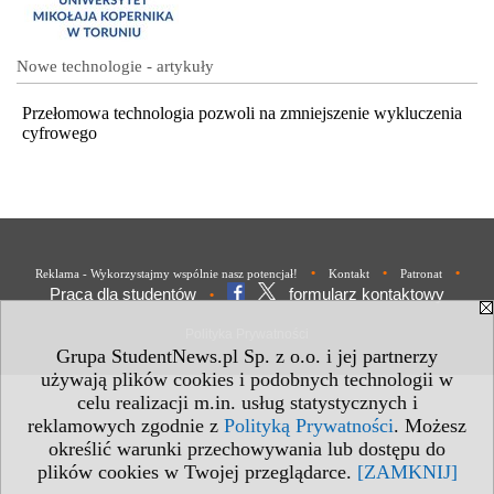
Nowe technologie - artykuły
Przełomowa technologia pozwoli na zmniejszenie wykluczenia
cyfrowego
•
•
•
Reklama - Wykorzystajmy wspólnie nasz potencjał!
Kontakt
Patronat
Praca dla studentów
formularz kontaktowy
•
Polityka Prywatności
Grupa StudentNews.pl Sp. z o.o. i jej partnerzy
używają plików cookies i podobnych technologii w
celu realizacji m.in. usług statystycznych i
reklamowych zgodnie z
Polityką Prywatności
. Możesz
określić warunki przechowywania lub dostępu do
plików cookies w Twojej przeglądarce.
[ZAMKNIJ]