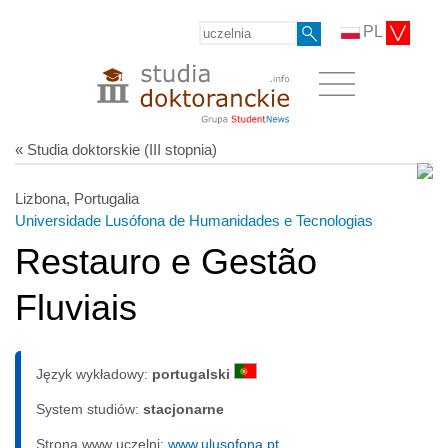
PL
« Studia doktorskie (III stopnia)
Lizbona, Portugalia
Universidade Lusófona de Humanidades e Tecnologias
Restauro e Gestão
Fluviais
Język wykładowy:
portugalski
System studiów:
sta­cjo­nar­ne
Strona www uczelni:
www.ulusofona.pt