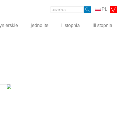
PL
ynierskie
jednolite
II stopnia
III stopnia