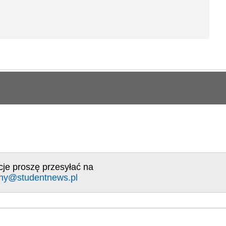
cje proszę przesyłać na
ny@studentnews.pl