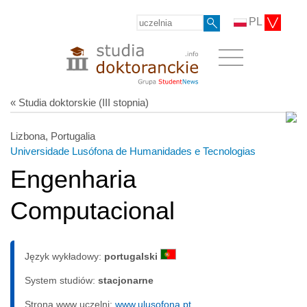
PL
« Studia doktorskie (III stopnia)
Lizbona, Portugalia
Universidade Lusófona de Humanidades e Tecnologias
Engenharia
Computacional
Język wykładowy:
portugalski
System studiów:
sta­cjo­nar­ne
Strona www uczelni:
www.ulusofona.pt