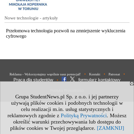
Nowe technologie - artykuły
Przełomowa technologia pozwoli na zmniejszenie wykluczenia
cyfrowego
•
•
•
Reklama - Wykorzystajmy wspólnie nasz potencjał!
Kontakt
Patronat
Praca dla studentów
formularz kontaktowy
•
Polityka Prywatności
Grupa StudentNews.pl Sp. z o.o. i jej partnerzy
używają plików cookies i podobnych technologii w
celu realizacji m.in. usług statystycznych i
reklamowych zgodnie z
Polityką Prywatności
. Możesz
określić warunki przechowywania lub dostępu do
plików cookies w Twojej przeglądarce.
[ZAMKNIJ]