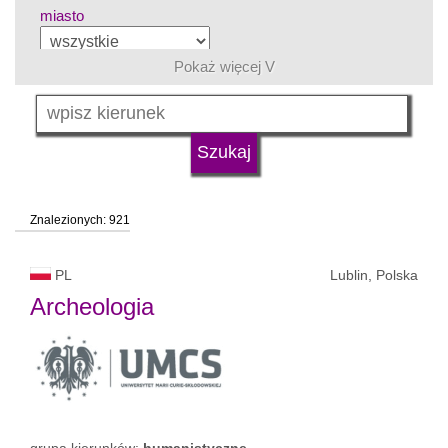
miasto
Pokaż więcej V
grupa kierunków
język
Znalezionych: 921
typ uczelni
PL
Lublin, Polska
status uczelni
Archeologia
grupa kierunków:
humanistyczne