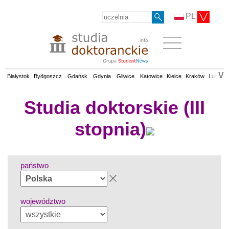
PL
V
Białystok
Bydgoszcz
Gdańsk
Gdynia
Gliwice
Katowice
Kielce
Kraków
Lublin
Studia doktorskie (III
stopnia)
państwo
województwo