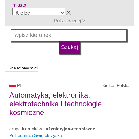
miasto
Pokaż więcej V
grupa kierunków
język
Znalezionych: 22
typ uczelni
PL
Kielce, Polska
status uczelni
Automatyka, elektronika,
elektrotechnika i technologie
kosmiczne
grupa kierunków:
inżynieryjno-techniczne
Politechnika Świętokrzyska