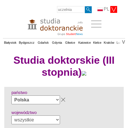
PL
V
Białystok
Bydgoszcz
Gdańsk
Gdynia
Gliwice
Katowice
Kielce
Kraków
Lublin
Studia doktorskie (III
stopnia)
państwo
województwo