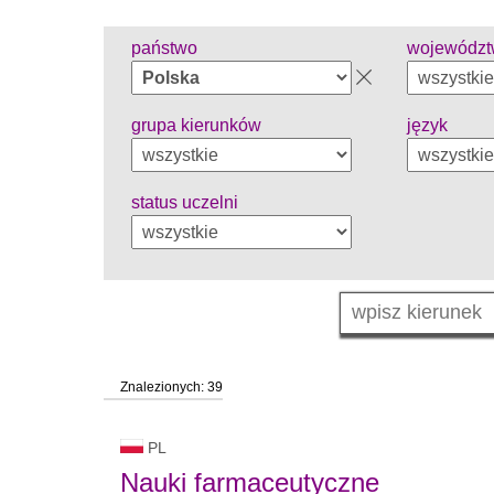
państwo
wojewódz
grupa kierunków
język
status uczelni
Znalezionych: 39
PL
Nauki farmaceutyczne