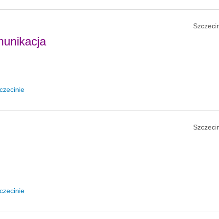
Szczecin
munikacja
czecinie
Szczecin
czecinie