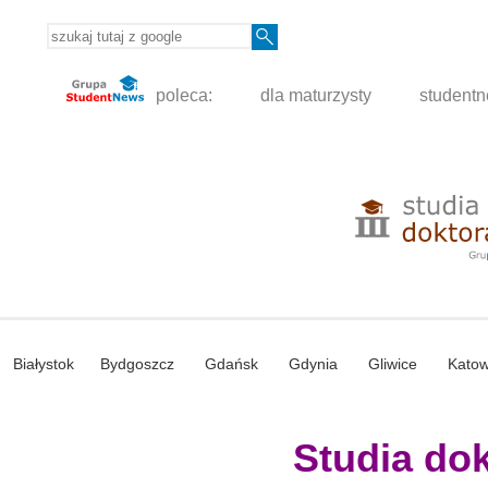
poleca:
dla maturzysty
student
Białystok
Bydgoszcz
Gdańsk
Gdynia
Gliwice
Katow
Studia dokt