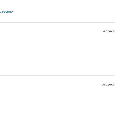
czecinie
Szczecin
Szczecin