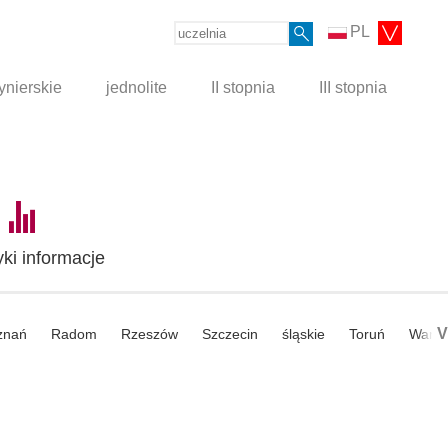
PL
ynierskie
jednolite
II stopnia
III stopnia
yki informacje
V
znań
Radom
Rzeszów
Szczecin
śląskie
Toruń
Wars