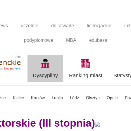
news
uczelnie
dni otwarte
licencjackie
inż
podyplomowe
MBA
edubaza
Dyscypliny
Ranking miast
Statyst
ice
Kielce
Kraków
Lublin
Łódź
Olsztyn
Opole
Po
orskie (III stopnia)