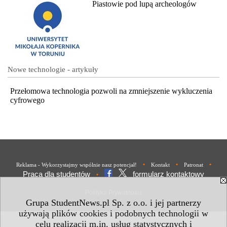
Piastowie pod lupą archeologów
Nowe technologie - artykuły
Przełomowa technologia pozwoli na zmniejszenie wykluczenia
cyfrowego
•
•
•
Reklama - Wykorzystajmy wspólnie nasz potencjał!
Kontakt
Patronat
Praca dla studentów
formularz kontaktowy
•
Polityka Prywatności
Grupa StudentNews.pl Sp. z o.o. i jej partnerzy
używają plików cookies i podobnych technologii w
celu realizacji m.in. usług statystycznych i