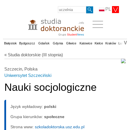
PL
V
Białystok
Bydgoszcz
Gdańsk
Gdynia
Gliwice
Katowice
Kielce
Kraków
Lublin
« Studia doktorskie (III stopnia)
Szczecin, Polska
Uniwersytet Szczeciński
Nauki socjologiczne
Język wykładowy:
polski
Grupa kierunków:
społeczne
Strona www:
szkoladoktorska.usz.edu.pl