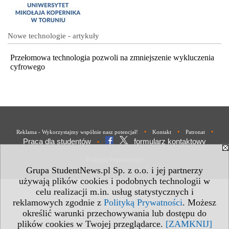
Nowe technologie - artykuły
Przełomowa technologia pozwoli na zmniejszenie wykluczenia
cyfrowego
•
•
•
Reklama - Wykorzystajmy wspólnie nasz potencjał!
Kontakt
Patronat
Praca dla studentów
formularz kontaktowy
•
Polityka Prywatności
Grupa StudentNews.pl Sp. z o.o. i jej partnerzy
używają plików cookies i podobnych technologii w
celu realizacji m.in. usług statystycznych i
reklamowych zgodnie z
Polityką Prywatności
. Możesz
określić warunki przechowywania lub dostępu do
plików cookies w Twojej przeglądarce.
[ZAMKNIJ]