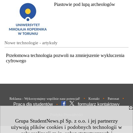
Piastowie pod lupą archeologów
Nowe technologie - artykuły
Przełomowa technologia pozwoli na zmniejszenie wykluczenia
cyfrowego
•
•
•
Reklama - Wykorzystajmy wspólnie nasz potencjał!
Kontakt
Patronat
Praca dla studentów
formularz kontaktowy
•
Polityka Prywatności
Grupa StudentNews.pl Sp. z o.o. i jej partnerzy
używają plików cookies i podobnych technologii w