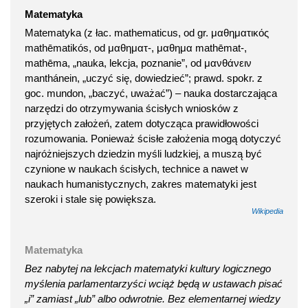
Matematyka
Matematyka (z łac. mathematicus, od gr. μαθηματικός
mathēmatikós, od μαθηματ-, μαθημα mathēmat-,
mathēma, „nauka, lekcja, poznanie”, od μανθάνειν
manthánein, „uczyć się, dowiedzieć”; prawd. spokr. z
goc. mundon, „baczyć, uważać”) – nauka dostarczająca
narzędzi do otrzymywania ścisłych wniosków z
przyjętych założeń, zatem dotycząca prawidłowości
rozumowania. Ponieważ ścisłe założenia mogą dotyczyć
najróżniejszych dziedzin myśli ludzkiej, a muszą być
czynione w naukach ścisłych, technice a nawet w
naukach humanistycznych, zakres matematyki jest
szeroki i stale się powiększa.
Wikipedia
Matematyka
Bez nabytej na lekcjach matematyki kultury logicznego
myślenia parlamentarzyści wciąż będą w ustawach pisać
„i” zamiast „lub” albo odwrotnie. Bez elementarnej wiedzy