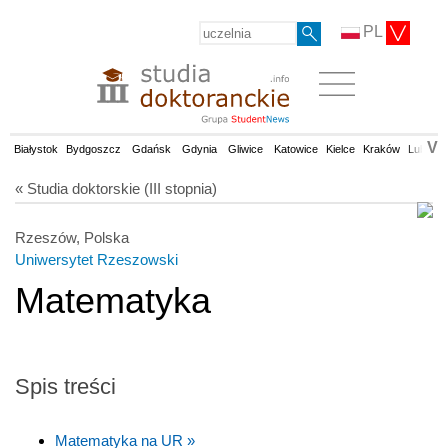
PL
V
Białystok
Bydgoszcz
Gdańsk
Gdynia
Gliwice
Katowice
Kielce
Kraków
Lublin
« Studia doktorskie (III stopnia)
Rzeszów, Polska
Uniwersytet Rzeszowski
Matematyka
Spis treści
Matematyka na UR »