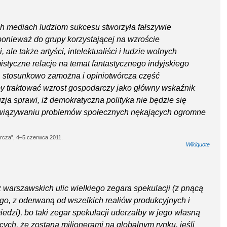
 mediach ludziom sukcesu stworzyła fałszywie
ponieważ do grupy korzystającej na wzroście
le także artyści, intelektualiści i ludzie wolnych
tyczne relacje na temat fantastycznego indyjskiego
, stosunkowo zamożna i opiniotwórcza część
by traktować wzrost gospodarczy jako główny wskaźnik
uzja sprawi, iż demokratyczna polityka nie będzie się
związywaniu problemów społecznych nękających ogromne
rcza”, 4–5 czerwca 2011.
Wikiquote
 warszawskich ulic wielkiego zegara spekulacji (z pnącą
ego, z oderwaną od wszelkich realiów produkcyjnych i
edzi), bo taki zegar spekulacji uderzałby w jego własną
ych, że zostaną milionerami na globalnym rynku, jeśli