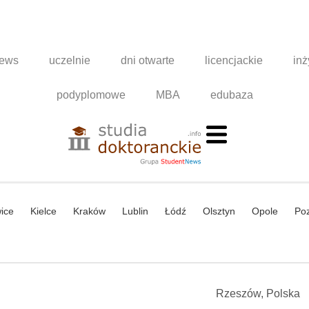
news
uczelnie
dni otwarte
licencjackie
inż
podyplomowe
MBA
edubaza
ice
Kielce
Kraków
Lublin
Łódź
Olsztyn
Opole
Po
Rzeszów, Polska