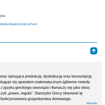
yjne
-doktorskadoctoral-school
⇑
raz opisująca produkcję, dystrybucję oraz konsumpcję
 posługuje się aparatem matematycznym (głównie metody
z języka greckiego οικονομία i tłumaczy się jako οἰκος
zyli „prawo, reguła”. Starożytni Grecy stosowali tę
ad funkcjonowania gospodarstwa domowego.
Wikipedia