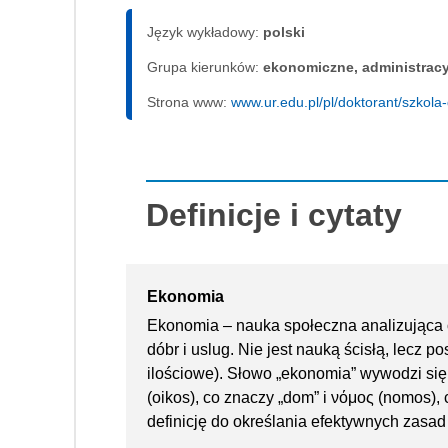
Język wykładowy:
polski
Grupa kierunków:
ekonomiczne, administrac
Strona www:
www.ur.edu.pl/pl/doktorant/szkola
Definicje i cytaty
Ekonomia
Ekonomia – nauka społeczna analizująca o
dóbr i uslug. Nie jest nauką ścisłą, lecz
ilościowe). Słowo „ekonomia” wywodzi się 
(oikos), co znaczy „dom” i νόμος (nomos), c
definicję do określania efektywnych zas