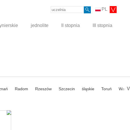
PL
ynierskie
jednolite
II stopnia
III stopnia
V
znań
Radom
Rzeszów
Szczecin
śląskie
Toruń
Wars