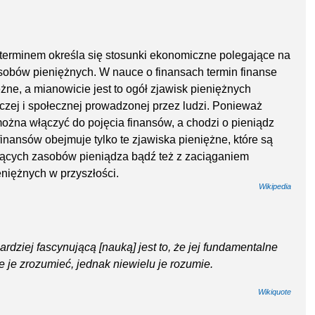
erminem określa się stosunki ekonomiczne polegające na
sobów pieniężnych. W nauce o finansach termin finanse
ężne, a mianowicie jest to ogół zjawisk pieniężnych
zej i społecznej prowadzonej przez ludzi. Ponieważ
można włączyć do pojęcia finansów, a chodzi o pieniądz
 finansów obejmuje tylko te zjawiska pieniężne, które są
iejących zasobów pieniądza bądź też z zaciąganiem
iężnych w przyszłości.
Wikipedia
ardziej fascynującą [nauką] jest to, że jej fundamentalne
ie je zrozumieć, jednak niewielu je rozumie.
Wikiquote