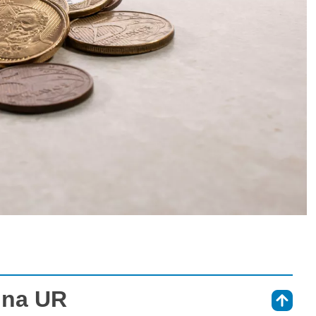
 na UR
⇑