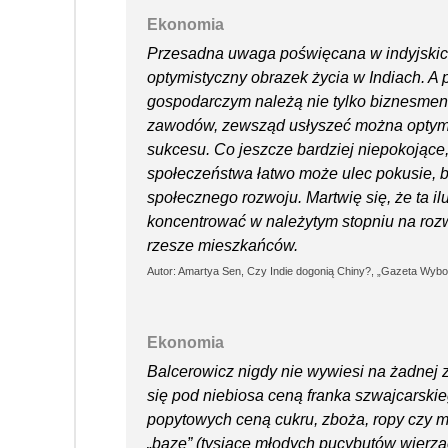
Ekonomia
Przesadna uwaga poświęcana w indyjskich
optymistyczny obrazek życia w Indiach. A 
gospodarczym należą nie tylko biznesmeni, a
zawodów, zewsząd usłyszeć można optymis
sukcesu. Co jeszcze bardziej niepokojące
społeczeństwa łatwo może ulec pokusie, 
społecznego rozwoju. Martwię się, że ta il
koncentrować w należytym stopniu na ro
rzesze mieszkańców.
Autor: Amartya Sen, Czy Indie dogonią Chiny?, „Gazeta Wybo
Ekonomia
Balcerowicz nigdy nie wywiesi na żadnej z
się pod niebiosa ceną franka szwajcarski
popytowych ceną cukru, zboża, ropy czy mi
„bazę” (tysiące młodych pucybutów wierząc