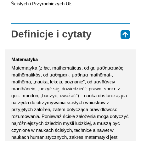
Ścisłych i Przyrodniczych UŁ
Definicje i cytaty
⇑
Matematyka
Matematyka (z łac. mathematicus, od gr. μαθηματικός
mathēmatikós, od μαθηματ-, μαθημα mathēmat-,
mathēma, „nauka, lekcja, poznanie”, od μανθάνειν
manthánein, „uczyć się, dowiedzieć”; prawd. spokr. z
goc. mundon, „baczyć, uważać”) – nauka dostarczająca
narzędzi do otrzymywania ścisłych wniosków z
przyjętych założeń, zatem dotycząca prawidłowości
rozumowania. Ponieważ ścisłe założenia mogą dotyczyć
najróżniejszych dziedzin myśli ludzkiej, a muszą być
czynione w naukach ścisłych, technice a nawet w
naukach humanistycznych, zakres matematyki jest