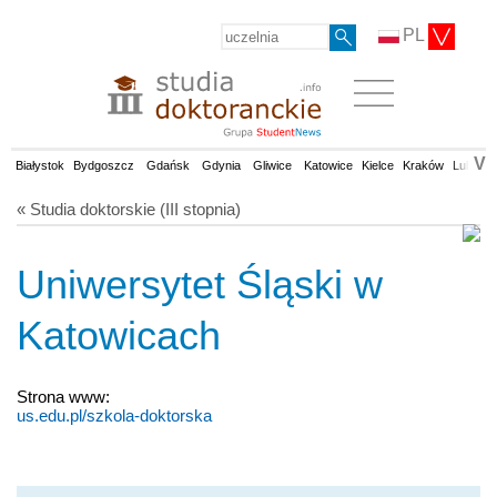
PL
V
Białystok
Bydgoszcz
Gdańsk
Gdynia
Gliwice
Katowice
Kielce
Kraków
Lublin
« Studia doktorskie (III stopnia)
Uniwersytet Śląski w
Katowicach
Strona www:
us.edu.pl/szkola-doktorska