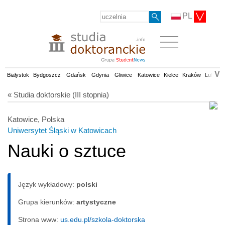
PL
V
Białystok
Bydgoszcz
Gdańsk
Gdynia
Gliwice
Katowice
Kielce
Kraków
Lublin
« Studia doktorskie (III stopnia)
Katowice, Polska
Uniwersytet Śląski w Katowicach
Nauki o sztuce
Język wykładowy:
polski
Grupa kierunków:
artystyczne
Strona www:
us.edu.pl/szkola-doktorska