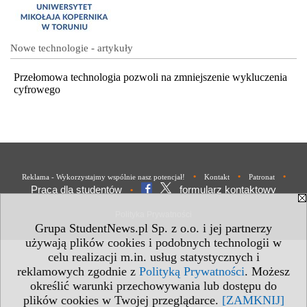
Nowe technologie - artykuły
Przełomowa technologia pozwoli na zmniejszenie wykluczenia
cyfrowego
•
•
•
Reklama - Wykorzystajmy wspólnie nasz potencjał!
Kontakt
Patronat
Praca dla studentów
formularz kontaktowy
•
Polityka Prywatności
Grupa StudentNews.pl Sp. z o.o. i jej partnerzy
używają plików cookies i podobnych technologii w
celu realizacji m.in. usług statystycznych i
reklamowych zgodnie z
Polityką Prywatności
. Możesz
określić warunki przechowywania lub dostępu do
plików cookies w Twojej przeglądarce.
[ZAMKNIJ]