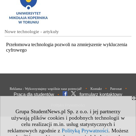
Nowe technologie - artykuły
Przełomowa technologia pozwoli na zmniejszenie wykluczenia
cyfrowego
•
•
•
Reklama - Wykorzystajmy wspólnie nasz potencjał!
Kontakt
Patronat
Praca dla studentów
formularz kontaktowy
•
Polityka Prywatności
Grupa StudentNews.pl Sp. z o.o. i jej partnerzy
używają plików cookies i podobnych technologii w
celu realizacji m.in. usług statystycznych i
reklamowych zgodnie z
Polityką Prywatności
. Możesz