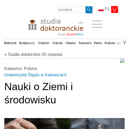
PL
V
Białystok
Bydgoszcz
Gdańsk
Gdynia
Gliwice
Katowice
Kielce
Kraków
Lublin
« Studia doktorskie (III stopnia)
Katowice, Polska
Uniwersytet Śląski w Katowicach
Nauki o Ziemi i
środowisku