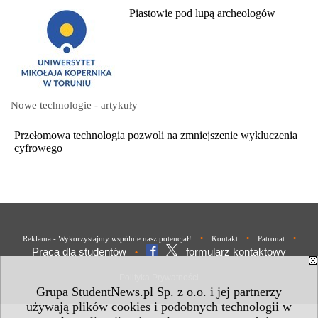
Piastowie pod lupą archeologów
Nowe technologie - artykuły
Przełomowa technologia pozwoli na zmniejszenie wykluczenia
cyfrowego
•
•
•
Reklama - Wykorzystajmy wspólnie nasz potencjał!
Kontakt
Patronat
Praca dla studentów
formularz kontaktowy
•
Polityka Prywatności
Grupa StudentNews.pl Sp. z o.o. i jej partnerzy
używają plików cookies i podobnych technologii w