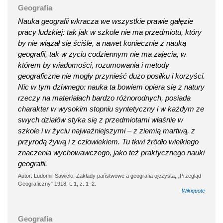
Geografia
Nauka geografii wkracza we wszystkie prawie gałęzie
pracy ludzkiej: tak jak w szkole nie ma przedmiotu, który
by nie wiązał się ściśle, a nawet koniecznie z nauką
geografii, tak w życiu codziennym nie ma zajęcia, w
którem by wiadomości, rozumowania i metody
geograficzne nie mogły przynieść dużo posiłku i korzyści.
Nic w tym dziwnego: nauka ta bowiem opiera się z natury
rzeczy na materiałach bardzo różnorodnych, posiada
charakter w wysokim stopniu syntetyczny i w każdym ze
swych działów styka się z przedmiotami właśnie w
szkole i w życiu najważniejszymi – z ziemią martwą, z
przyrodą żywą i z człowiekiem. Tu tkwi źródło wielkiego
znaczenia wychowawczego, jako też praktycznego nauki
geografii.
Autor: Ludomir Sawicki, Zakłady państwowe a geografia ojczysta, „Przegląd
Geograficzny” 1918, t. 1, z. 1–2.
Wikiquote
Geografia