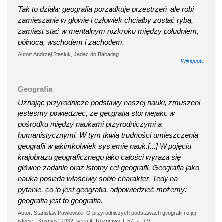
Tak to działa: geografia porządkuje przestrzeń, ale robi
zamieszanie w głowie i człowiek chciałby zostać rybą,
zamiast stać w mentalnym rozkroku między południem,
północą, wschodem i zachodem.
Autor: Andrzej Stasiuk, Jadąc do Babadag
Wikiquote
Geografia
Uznając przyrodnicze podstawy naszej nauki, zmuszeni
jesteśmy powiedzieć, że geografia stoi niejako w
pośrodku między naukami przyrodniczymi a
humanistycznymi. W tym tkwią trudności umieszczenia
geografii w jakimkolwiek systemie nauk.[...] W pojęciu
krajobrazu geograficznego jako całości wyraża się
główne zadanie oraz istotny cel geografii. Geografia jako
nauka posiada właściwy sobie charakter. Tedy na
pytanie, co to jest geografia, odpowiedzieć możemy:
geografia jest to geografia.
Autor: Stanisław Pawłowski, O przyrodniczych podstawach geografii i o jej
istocie, „Kosmos” 1932, seria A. Rozprawy, t. 57, z. I/IV.