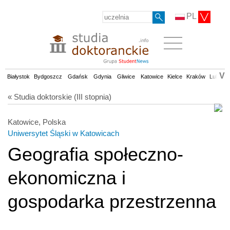
PL
V
Białystok
Bydgoszcz
Gdańsk
Gdynia
Gliwice
Katowice
Kielce
Kraków
Lublin
« Studia doktorskie (III stopnia)
Katowice, Polska
Uniwersytet Śląski w Katowicach
Geografia społeczno-
ekonomiczna i
gospodarka przestrzenna