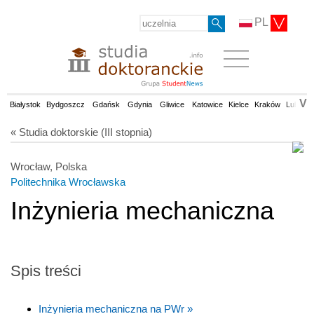
PL
V
Białystok
Bydgoszcz
Gdańsk
Gdynia
Gliwice
Katowice
Kielce
Kraków
Lublin
« Studia doktorskie (III stopnia)
Wrocław, Polska
Politechnika Wrocławska
Inżynieria mechaniczna
Spis treści
Inżynieria mechaniczna na PWr »