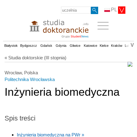
PL
V
Białystok
Bydgoszcz
Gdańsk
Gdynia
Gliwice
Katowice
Kielce
Kraków
Lublin
« Studia doktorskie (III stopnia)
Wrocław, Polska
Politechnika Wrocławska
Inżynieria biomedyczna
Spis treści
Inżynieria biomedyczna na PWr »