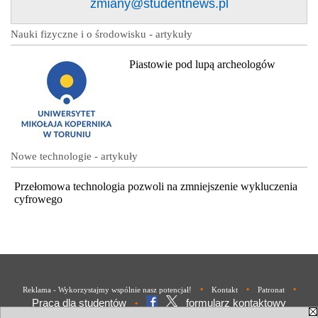
zmiany@studentnews.pl
Nauki fizyczne i o środowisku - artykuły
Piastowie pod lupą archeologów
Nowe technologie - artykuły
Przełomowa technologia pozwoli na zmniejszenie wykluczenia
cyfrowego
•
•
•
Reklama - Wykorzystajmy wspólnie nasz potencjał!
Kontakt
Patronat
Praca dla studentów
formularz kontaktowy
•