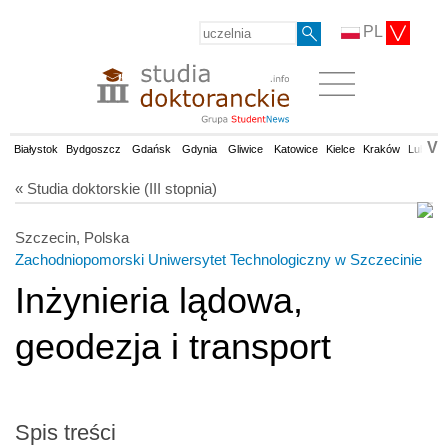
PL
V
Białystok
Bydgoszcz
Gdańsk
Gdynia
Gliwice
Katowice
Kielce
Kraków
Lublin
« Studia doktorskie (III stopnia)
Szczecin, Polska
Zachodniopomorski Uniwersytet Technologiczny w Szczecinie
Inżynieria lądowa,
geodezja i transport
Spis treści