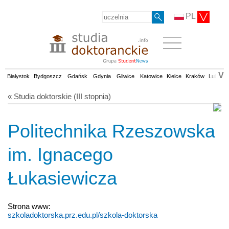
PL
V
Białystok
Bydgoszcz
Gdańsk
Gdynia
Gliwice
Katowice
Kielce
Kraków
Lublin
« Studia doktorskie (III stopnia)
Politechnika Rzeszowska
im. Ignacego
Łukasiewicza
Strona www:
szkoladoktorska.prz.edu.pl/szkola-doktorska