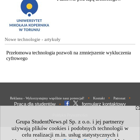
Nowe technologie - artykuły
Przełomowa technologia pozwoli na zmniejszenie wykluczenia
cyfrowego
•
•
•
Reklama - Wykorzystajmy wspólnie nasz potencjał!
Kontakt
Patronat
Praca dla studentów
formularz kontaktowy
•
Polityka Prywatności
Grupa StudentNews.pl Sp. z o.o. i jej partnerzy
używają plików cookies i podobnych technologii w
celu realizacji m.in. usług statystycznych i