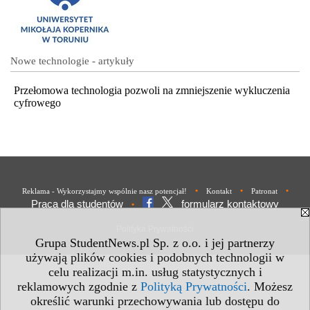
Nowe technologie - artykuły
Przełomowa technologia pozwoli na zmniejszenie wykluczenia
cyfrowego
•
•
•
Reklama - Wykorzystajmy wspólnie nasz potencjał!
Kontakt
Patronat
Praca dla studentów
formularz kontaktowy
•
Polityka Prywatności
Grupa StudentNews.pl Sp. z o.o. i jej partnerzy
używają plików cookies i podobnych technologii w
celu realizacji m.in. usług statystycznych i
reklamowych zgodnie z
Polityką Prywatności
. Możesz
określić warunki przechowywania lub dostępu do