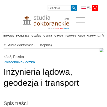
PL
V
Białystok
Bydgoszcz
Gdańsk
Gdynia
Gliwice
Katowice
Kielce
Kraków
Lublin
« Studia doktorskie (III stopnia)
Łódź, Polska
Politechnika Łódzka
Inżynieria lądowa,
geodezja i transport
Spis treści