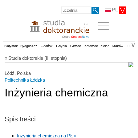
PL
V
Białystok
Bydgoszcz
Gdańsk
Gdynia
Gliwice
Katowice
Kielce
Kraków
Lublin
« Studia doktorskie (III stopnia)
Łódź, Polska
Politechnika Łódzka
Inżynieria chemiczna
Spis treści
Inżynieria chemiczna na PŁ »