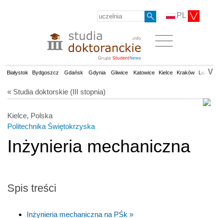
PL
V
Białystok
Bydgoszcz
Gdańsk
Gdynia
Gliwice
Katowice
Kielce
Kraków
Lublin
« Studia doktorskie (III stopnia)
Kielce, Polska
Politechnika Świętokrzyska
Inżynieria mechaniczna
Spis treści
Inżynieria mechaniczna na PŚk »