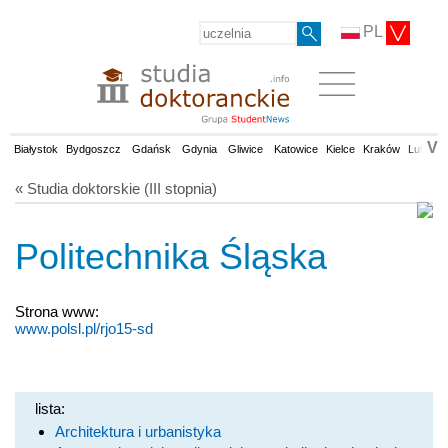
PL
V
Białystok
Bydgoszcz
Gdańsk
Gdynia
Gliwice
Katowice
Kielce
Kraków
Lublin
« Studia doktorskie (III stopnia)
Politechnika Śląska
Strona www:
www.polsl.pl/rjo15-sd
lista:
Architektura i urbanistyka