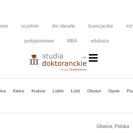
news
uczelnie
dni otwarte
licencjackie
inż
podyplomowe
MBA
edubaza
ice
Kielce
Kraków
Lublin
Łódź
Olsztyn
Opole
Po
Gliwice, Polska