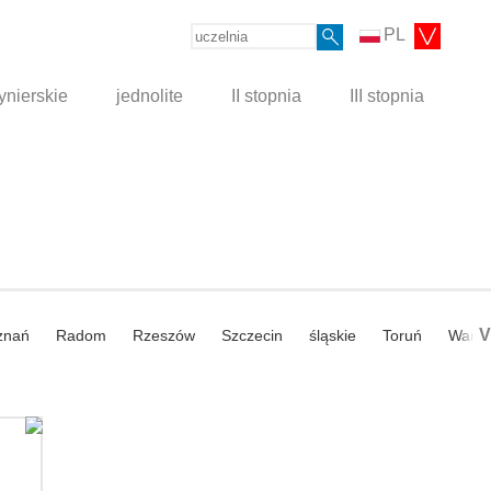
PL
ynierskie
jednolite
II stopnia
III stopnia
V
znań
Radom
Rzeszów
Szczecin
śląskie
Toruń
Wars