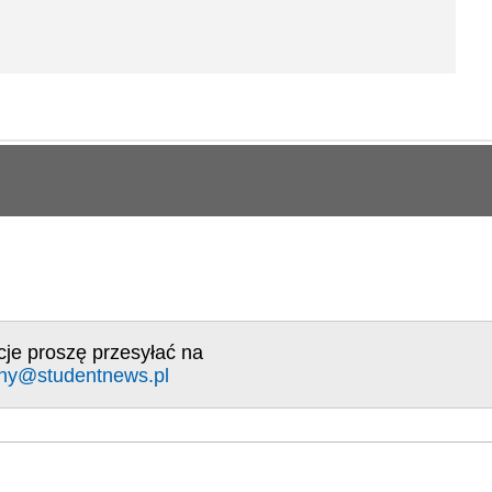
cje proszę przesyłać na
ny@studentnews.pl