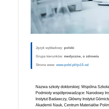
Język wykładowy:
polski
Grupa kierunków:
medyczne, o zdrowiu
Strona www:
www.polsl.pl/rjo15-sd
Nazwa szkoły doktorskiej: Wspólna Szkoł
Podmioty współprowadzące: Narodowy Insty
Instytut Badawczy, Główny Instytut Górnictw
Akademii Nauk, Centrum Materiałów Polime