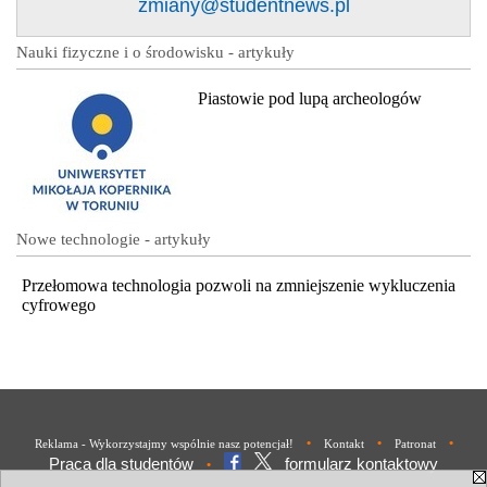
zmiany@studentnews.pl
Nauki fizyczne i o środowisku - artykuły
Piastowie pod lupą archeologów
Nowe technologie - artykuły
Przełomowa technologia pozwoli na zmniejszenie wykluczenia
cyfrowego
•
•
•
Reklama - Wykorzystajmy wspólnie nasz potencjał!
Kontakt
Patronat
Praca dla studentów
formularz kontaktowy
•