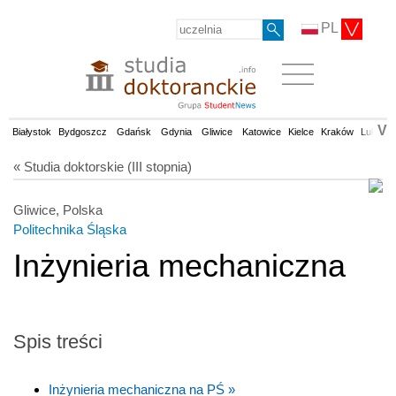
PL
V
Białystok
Bydgoszcz
Gdańsk
Gdynia
Gliwice
Katowice
Kielce
Kraków
Lublin
« Studia doktorskie (III stopnia)
Gliwice, Polska
Politechnika Śląska
Inżynieria mechaniczna
Spis treści
Inżynieria mechaniczna na PŚ »