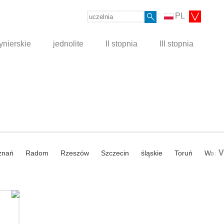
PL
ynierskie
jednolite
II stopnia
III stopnia
V
znań
Radom
Rzeszów
Szczecin
śląskie
Toruń
Wars