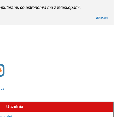
mputerami, co astronomia ma z teleskopami.
Wikiquote
ska
Uczelnia
uczelni