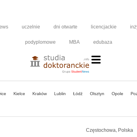
news
uczelnie
dni otwarte
licencjackie
inż
podyplomowe
MBA
edubaza
ice
Kielce
Kraków
Lublin
Łódź
Olsztyn
Opole
Po
Częstochowa, Polska