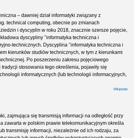
hniczna – dawniej dział informatyki związany z
ng. technical computing, obecnie po zmianach
iedzin i dyscyplin w roku 2018, znacznie szersze pojęcie,
składowa dyscypliny "informatyka techniczna i
ryjno-technicznych. Dyscyplina "informatyka techniczna i
iem kierunków studiów technicznych, w tym z kierunkami
technicznej. Po poszerzeniu zakresu pojęciowego
j tradycji stosowania tego określenia, pojawiły się
chnologii informatycznych (lub technologii informacyjnych,
Wikipedia
ki, zajmująca się transmisją informacji na odległość przy
cja zawarta w polskim prawie telekomunikacyjnym określa
b transmisję informacji, niezależnie od ich rodzaju, za
tycznych lub innych środków wykorzystujących energię