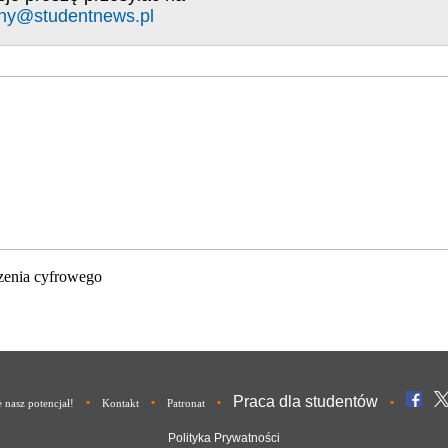
ny@studentnews.pl
zenia cyfrowego
Praca dla studentów
•
•
•
•
nasz potencjał!
Kontakt
Patronat
Polityka Prywatności