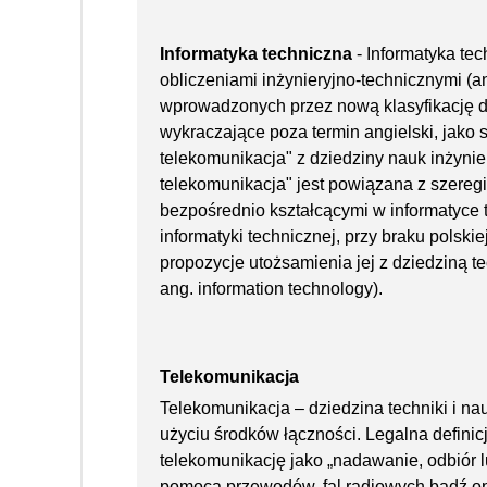
Informatyka techniczna
- Informatyka tec
obliczeniami inżynieryjno-technicznymi (a
wprowadzonych przez nową klasyfikację dz
wykraczające poza termin angielski, jako 
telekomunikacja" z dziedziny nauk inżynie
telekomunikacja" jest powiązana z szereg
bezpośrednio kształcącymi w informatyce 
informatyki technicznej, przy braku polskie
propozycje utożsamienia jej z dziedziną te
ang. information technology).
Telekomunikacja
Telekomunikacja – dziedzina techniki i nau
użyciu środków łączności. Legalna defini
telekomunikację jako „nadawanie, odbiór lu
pomocą przewodów, fal radiowych bądź op