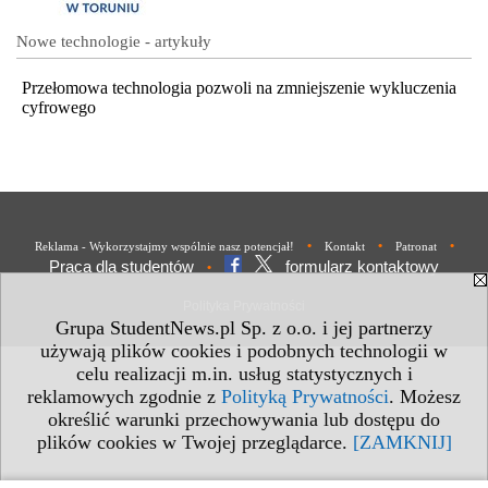
Nowe technologie - artykuły
Przełomowa technologia pozwoli na zmniejszenie wykluczenia
cyfrowego
•
•
•
Reklama - Wykorzystajmy wspólnie nasz potencjał!
Kontakt
Patronat
Praca dla studentów
formularz kontaktowy
•
Polityka Prywatności
Grupa StudentNews.pl Sp. z o.o. i jej partnerzy
używają plików cookies i podobnych technologii w
celu realizacji m.in. usług statystycznych i
reklamowych zgodnie z
Polityką Prywatności
. Możesz
określić warunki przechowywania lub dostępu do
plików cookies w Twojej przeglądarce.
[ZAMKNIJ]