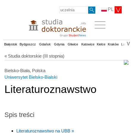
PL
V
Białystok
Bydgoszcz
Gdańsk
Gdynia
Gliwice
Katowice
Kielce
Kraków
Lublin
« Studia doktorskie (III stopnia)
Bielsko-Biała, Polska
Uniwersytet Bielsko-Bialski
Literaturoznawstwo
Spis treści
Literaturoznawstwo na UBB »