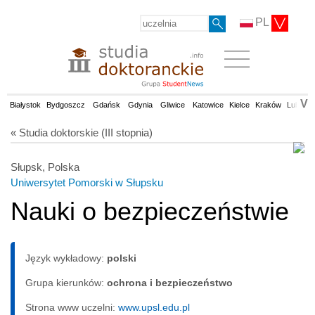
PL
V
Białystok
Bydgoszcz
Gdańsk
Gdynia
Gliwice
Katowice
Kielce
Kraków
Lublin
« Studia doktorskie (III stopnia)
Słupsk, Polska
Uniwersytet Pomorski w Słupsku
Nauki o bezpieczeństwie
Język wykładowy:
polski
Grupa kierunków:
ochrona i bezpieczeństwo
Strona www uczelni:
www.upsl.edu.pl