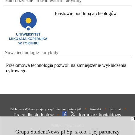
Nauki fizyczne i o środowisku - artykuły
Piastowie pod lupą archeologów
Nowe technologie - artykuły
Przełomowa technologia pozwoli na zmniejszenie wykluczenia
cyfrowego
•
•
•
Reklama - Wykorzystajmy wspólnie nasz potencjał!
Kontakt
Patronat
Praca dla studentów
formularz kontaktowy
•
Polityka Prywatności
Grupa StudentNews.pl Sp. z o.o. i jej partnerzy