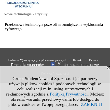
Nowe technologie - artykuły
Przełomowa technologia pozwoli na zmniejszenie wykluczenia
cyfrowego
•
•
•
Reklama - Wykorzystajmy wspólnie nasz potencjał!
Kontakt
Patronat
Praca dla studentów
formularz kontaktowy
•
Polityka Prywatności
Grupa StudentNews.pl Sp. z o.o. i jej partnerzy
używają plików cookies i podobnych technologii w
celu realizacji m.in. usług statystycznych i
reklamowych zgodnie z
Polityką Prywatności
. Możesz
określić warunki przechowywania lub dostępu do
plików cookies w Twojej przeglądarce.
[ZAMKNIJ]