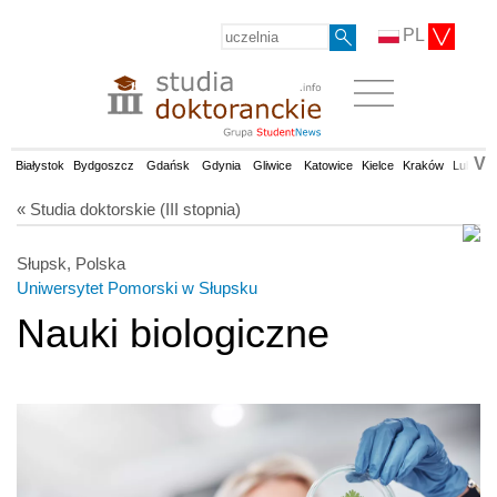
PL
V
Białystok
Bydgoszcz
Gdańsk
Gdynia
Gliwice
Katowice
Kielce
Kraków
Lublin
« Studia doktorskie (III stopnia)
Słupsk, Polska
Uniwersytet Pomorski w Słupsku
Nauki biologiczne