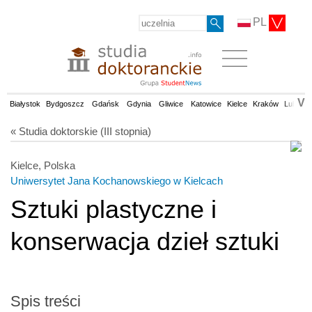
PL
V
Białystok
Bydgoszcz
Gdańsk
Gdynia
Gliwice
Katowice
Kielce
Kraków
Lublin
« Studia doktorskie (III stopnia)
Kielce, Polska
Uniwersytet Jana Kochanowskiego w Kielcach
Sztuki plastyczne i
konserwacja dzieł sztuki
Spis treści