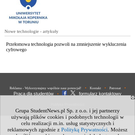
Nowe technologie - artykuły
Przełomowa technologia pozwoli na zmniejszenie wykluczenia
cyfrowego
•
•
•
Reklama - Wykorzystajmy wspólnie nasz potencjał!
Kontakt
Patronat
Praca dla studentów
formularz kontaktowy
•
Polityka Prywatności
Grupa StudentNews.pl Sp. z o.o. i jej partnerzy
używają plików cookies i podobnych technologii w
celu realizacji m.in. usług statystycznych i
reklamowych zgodnie z
Polityką Prywatności
. Możesz