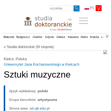
PL
V
Białystok
Bydgoszcz
Gdańsk
Gdynia
Gliwice
Katowice
Kielce
Kraków
Lublin
« Studia doktorskie (III stopnia)
Kielce, Polska
Uniwersytet Jana Kochanowskiego w Kielcach
Sztuki muzyczne
Język wykładowy:
polski
Grupa kierunków:
artystyczne
Strona www:
sd.ujk.edu.pl