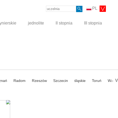
PL
ynierskie
jednolite
II stopnia
III stopnia
V
znań
Radom
Rzeszów
Szczecin
śląskie
Toruń
Wars