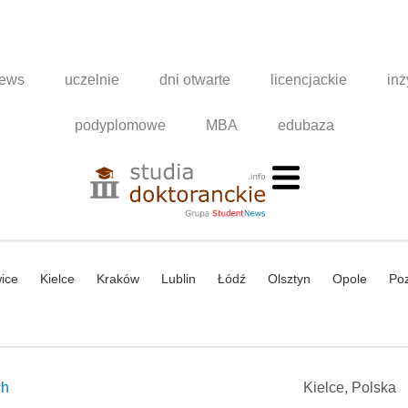
news
uczelnie
dni otwarte
licencjackie
inż
podyplomowe
MBA
edubaza
ice
Kielce
Kraków
Lublin
Łódź
Olsztyn
Opole
Po
ch
Kielce, Polska