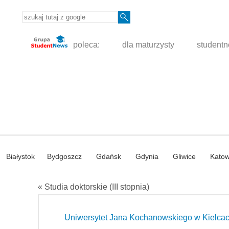
poleca:
dla maturzysty
student
Białystok
Bydgoszcz
Gdańsk
Gdynia
Gliwice
Katow
« Studia doktorskie (III stopnia)
Uniwersytet Jana Kochanowskiego w Kielca