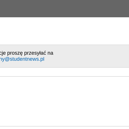
cje proszę przesyłać na
ny@studentnews.pl