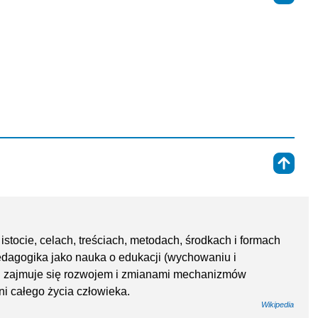
⇑
tocie, celach, treściach, metodach, środkach i formach
dagogika jako nauka o edukacji (wychowaniu i
h i zajmuje się rozwojem i zmianami mechanizmów
i całego życia człowieka.
Wikipedia