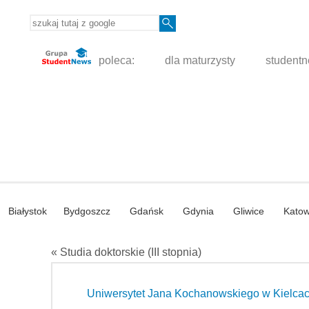
poleca:
dla maturzysty
student
Białystok
Bydgoszcz
Gdańsk
Gdynia
Gliwice
Katow
« Studia doktorskie (III stopnia)
Uniwersytet Jana Kochanowskiego w Kielca