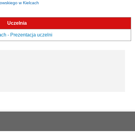
anowskiego w Kielcach
Uczelnia
h - Prezentacja uczelni