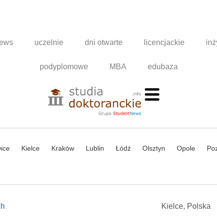
news
uczelnie
dni otwarte
licencjackie
inż
podyplomowe
MBA
edubaza
ice
Kielce
Kraków
Lublin
Łódź
Olsztyn
Opole
Po
ch
Kielce, Polska