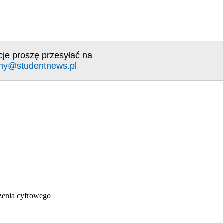
cje proszę przesyłać na
ny@studentnews.pl
zenia cyfrowego