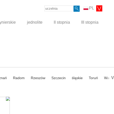
PL
ynierskie
jednolite
II stopnia
III stopnia
V
znań
Radom
Rzeszów
Szczecin
śląskie
Toruń
Wars