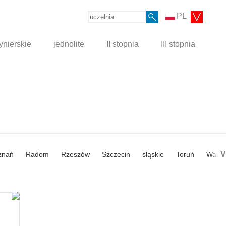
PL
ynierskie
jednolite
II stopnia
III stopnia
V
znań
Radom
Rzeszów
Szczecin
śląskie
Toruń
Wars