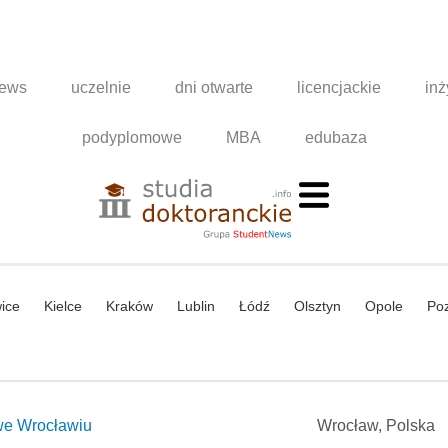
news
uczelnie
dni otwarte
licencjackie
inż
podyplomowe
MBA
edubaza
ice
Kielce
Kraków
Lublin
Łódź
Olsztyn
Opole
Po
we Wrocławiu
Wrocław, Polska