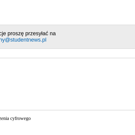
cje proszę przesyłać na
ny@studentnews.pl
zenia cyfrowego