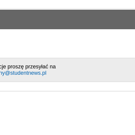
cje proszę przesyłać na
ny@studentnews.pl