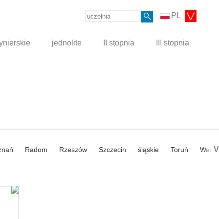
PL
ynierskie
jednolite
II stopnia
III stopnia
V
znań
Radom
Rzeszów
Szczecin
śląskie
Toruń
Wars