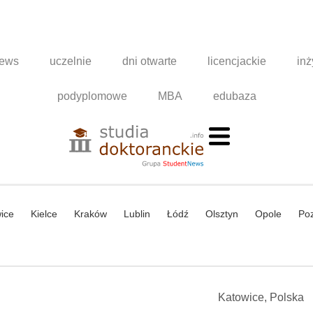
news
uczelnie
dni otwarte
licencjackie
inż
podyplomowe
MBA
edubaza
ice
Kielce
Kraków
Lublin
Łódź
Olsztyn
Opole
Po
Katowice, Polska