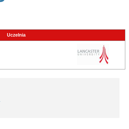
Uczelnia
a