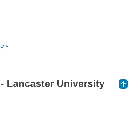
ty »
- Lancaster University
⇑