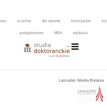
news
uczelnie
dni otwarte
licencjackie
inż
podyplomowe
MBA
edubaza
Lancaster, Wielka Brytania