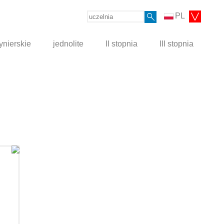
PL
ynierskie
jednolite
II stopnia
III stopnia