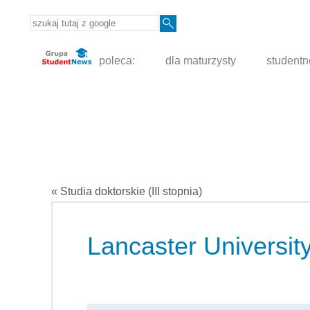
poleca:
dla maturzysty
student
« Studia doktorskie (III stopnia)
Lancaster Universit