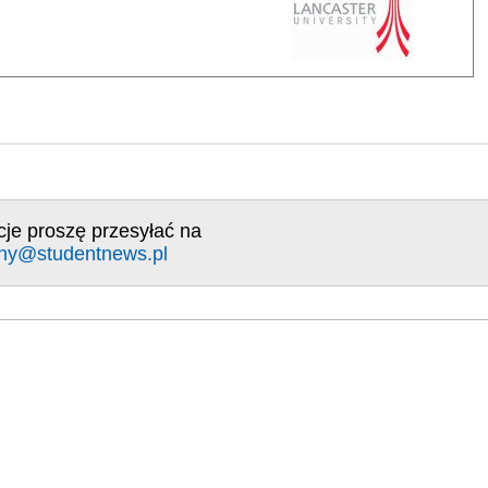
cje proszę przesyłać na
ny@studentnews.pl