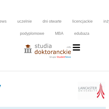
news
uczelnie
dni otwarte
licencjackie
inż
podyplomowe
MBA
edubaza
y