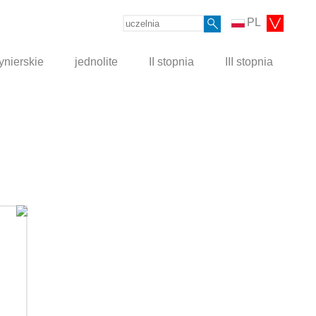
PL
ynierskie
jednolite
II stopnia
III stopnia