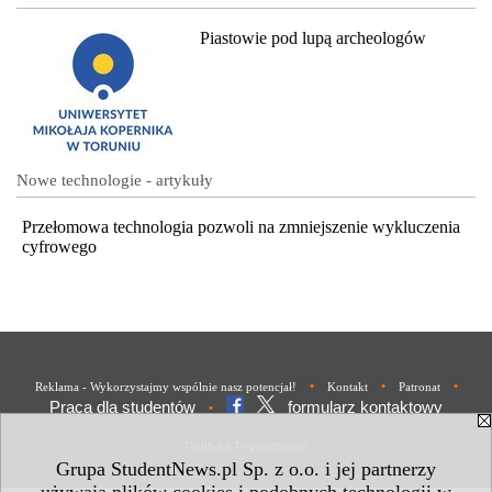
Piastowie pod lupą archeologów
Nowe technologie - artykuły
Przełomowa technologia pozwoli na zmniejszenie wykluczenia
cyfrowego
•
•
•
Reklama - Wykorzystajmy wspólnie nasz potencjał!
Kontakt
Patronat
Praca dla studentów
formularz kontaktowy
•
Polityka Prywatności
Grupa StudentNews.pl Sp. z o.o. i jej partnerzy